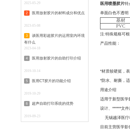
2025-05-29
医用喷墨胶片
特
单面白色不透明
医用放射胶片的材料成分和优点
2
基材
2023-05-08
PVC
注:特殊规格可
谈医用彩超胶片的运用室内环境
3
有什么
产品性能：
2023-04-18
医用放射胶片的自助打印介绍
4
2019-10-14
*材质较硬挺，
*防水、耐撕，
医用CT胶片的功能介绍
5
用途介绍
2019-10-29
适用于新型医学
超声自助打印系统的优势
6
设计、*****
2019-09-23
无锡越泽医疗科
目前主营医学影