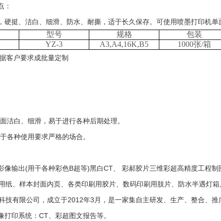
点：
，硬挺、洁白、细滑、防水、耐撕，适于长久保存。可使用喷墨打印机单
型号
规格
包装
YZ-3
A3,A4,16K,B5
1000张/箱
根据客户要求成批量定制
表面洁白、细滑，易于进行各种后期处理。
适于各种使用要求严格的场合。
影像输出(用干各种彩色B超等)黑白CT、 彩郝胶片三维彩超高精度工程制
*文件用纸、样本封面内页、各类印刷用胶片、数码印刷用肢片、防水半遇灯
技有限公司，成立于2012年3月，是一家集自主研发、生产、整合、推
像打印系统：CT、彩超图文报告等。