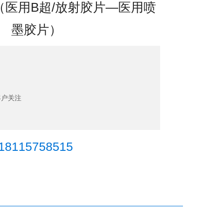
（医用B超/放射胶片—医用喷
墨胶片）
客户关注
115758515