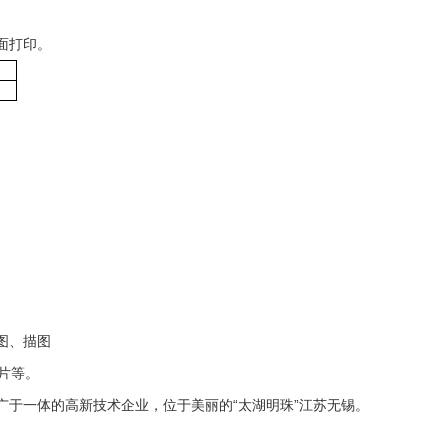
面打印。
图、描图
箱片等。
广于一体的高新技术企业，位于美丽的“太湖明珠”江苏无锡。