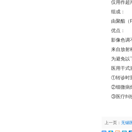
仅用作超
组成：
由聚酯（
优点：
影像色调
来自放射
为避免以
医用干式
①转诊时
②细微病
③医疗纠
上一页：
无锡